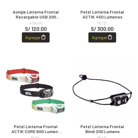
Aonijie Linterna Frontal
Petzl Linterna Frontal
Recargable USB 200
ACTIK 450 Lúmenes
Lumenes
AONIJIE
PETZL
S/ 120.00
S/ 300.00
Agregar
Agregar
Petzl Linterna Frontal
Petzl Linterna Frontal
ACTIK CORE 600 Lumens
Bindi 200 Lumens
Recargable
PETZL
PETZL