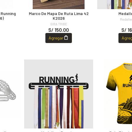
 Running
Marco De Mapa De Ruta Lima 42
Medall
6)
K2026
Medalle
U
GIRA TRIBE
S/ 150.00
S/ 1
Agregar
Agre