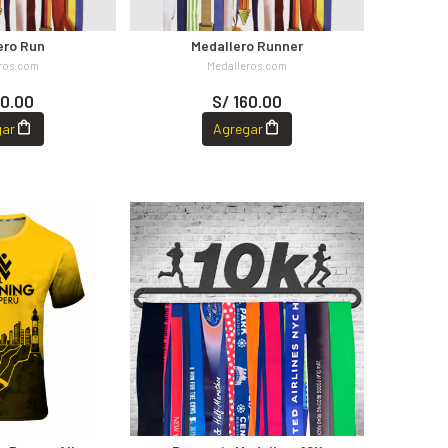
ero Run
Medallero Runner
ros.com
Medalleros.com
60.00
S/ 160.00
gar
Agregar