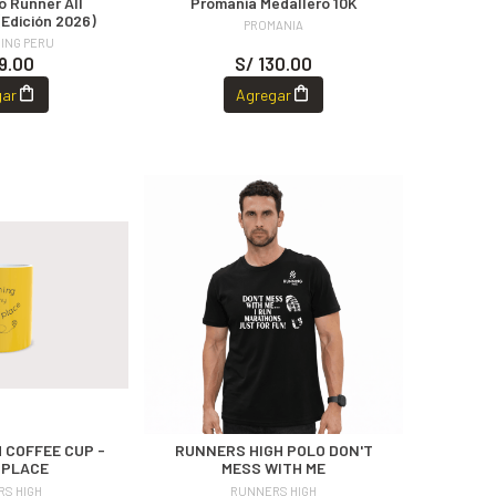
o Runner All
Promania Medallero 10K
Edición 2026)
PROMANIA
ING PERU
9.00
S/ 130.00
gar
Agregar
 COFFEE CUP -
RUNNERS HIGH POLO DON'T
 PLACE
MESS WITH ME
S HIGH
RUNNERS HIGH