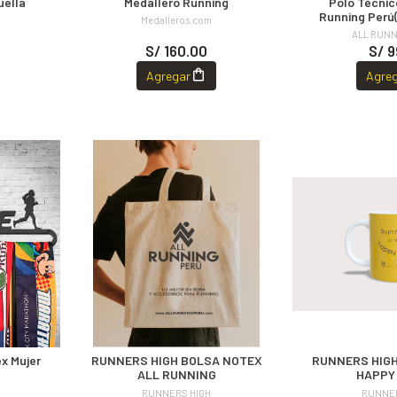
uella
Medallero Running
Polo Técnic
Running Perú(
Medalleros.com
ALL RUNN
S/ 160.00
S/ 9
Agregar
Agre
x Mujer
RUNNERS HIGH BOLSA NOTEX
RUNNERS HIGH
ALL RUNNING
HAPPY
RUNNERS HIGH
RUNNER