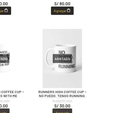
0.00
S/ 80.00
gar
Agregar
TADO
AGOTADO
 COFFEE CUP -
RUNNERS HIGH COFFEE CUP -
S WITH ME
NO PUEDO. TENGO RUNNING.
S HIGH
RUNNERS HIGH
0.00
S/ 30.00
tado
Agotado