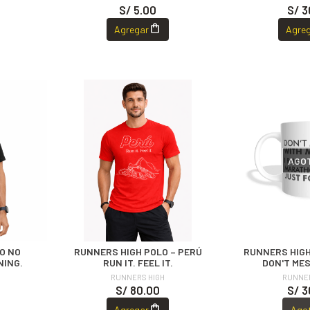
S/ 5.00
S/ 3
Agregar
Agre
AGO
O NO
RUNNERS HIGH POLO – PERÚ
RUNNERS HIGH
NING.
RUN IT. FEEL IT.
DON'T MES
RUNNERS HIGH
RUNNER
S/ 80.00
S/ 3
Agregar
Ago