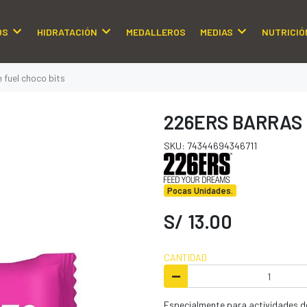
OS
HIDRATACIÓN
MEDALLEROS
MEDIAS
NUTRICIÓ
 fuel choco bits
226ERS BARRAS
SKU: 74344694346711
Pocas Unidades.
S/ 13.00
CANTIDAD
Especialmente para actividades de 