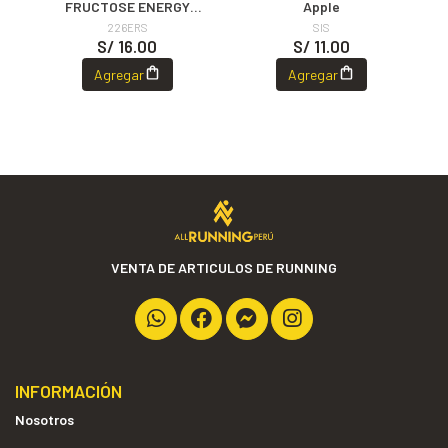
FRUCTOSE ENERGY
Apple
DRINK 90g MONODOSE
226ERS
SIS
S/ 16.00
S/ 11.00
Agregar
Agregar
VENTA DE ARTICULOS DE RUNNING
INFORMACIÓN
Nosotros