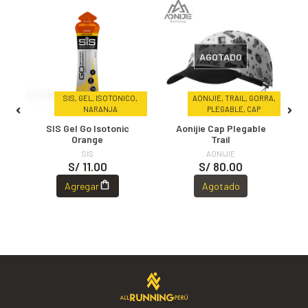
AGOTADO
,
UR
YP,
SIS, GEL, ISOTONICO,
AONIJIE, TRAIL, GORRA,
NARANJA
PLEGABLE, CAP
YP
SIS Gel Go Isotonic
Aonijie Cap Plegable
Orange
Trail
SIS
AONIJIE
S/ 11.00
S/ 80.00
Agregar
Agotado