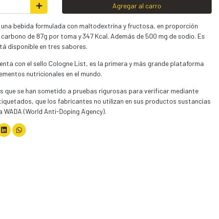
Agregar al carro
na bebida formulada con maltodextrina y fructosa, en proporción
e carbono de 87g por toma y 347 Kcal. Además de 500 mg de sodio. Es
tá disponible en tres sabores.
a con el sello Cologne List, es la primera y más grande plataforma
ementos nutricionales en el mundo.
os que se han sometido a pruebas rigurosas para verificar mediante
 etiquetados, que los fabricantes no utilizan en sus productos sustancias
e la WADA (World Anti-Doping Agency).