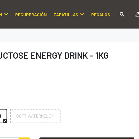
N
RECUPERACIÓN
ZAPATILLAS
REGALOS
UCTOSE ENERGY DRINK - 1KG
N
SOFT WATERMELON