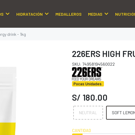
OS
HIDRATACIÓN
MEDALLEROS
MEDIAS
NUTRICIÓ
rgy drink - 1kg
226ERS HIGH FR
SKU: 74958194560022
Pocas Unidades.
S/ 180.00
NEUTRAL
SOFT LEMO
CANTIDAD