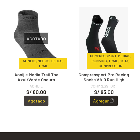
AGOTADO
COMPRESSPORT, MEDIAS,
AONIJIE, MEDIAS, DEDOS,
RUNNING, TRAIL, PISTA,
TRAIL
COMPRESSION
Aonijie Media Trail Toe
Compressport Pro Racing
Azul/Verde Oscuro
Socks V4.0 Run High
BLACK/WHITE
AONIJIE
COMPRESSPORT
S/ 60.00
S/ 95.00
Agotado
Agregar