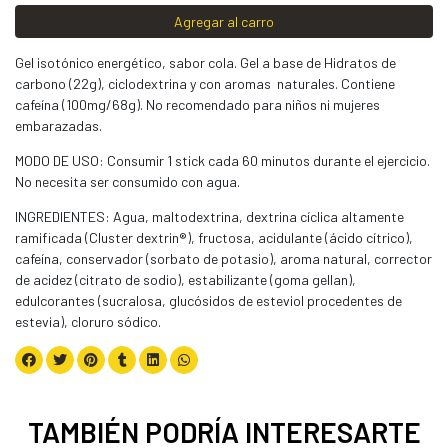
Agregar al carro
Gel isotónico energético, sabor cola. Gel a base de Hidratos de
carbono (22g), ciclodextrina y con aromas naturales. Contiene
cafeína (100mg/68g). No recomendado para niños ni mujeres
embarazadas.
MODO DE USO: Consumir 1 stick cada 60 minutos durante el ejercicio.
No necesita ser consumido con agua.
INGREDIENTES: Agua, maltodextrina, dextrina cíclica altamente
ramificada (Cluster dextrin®), fructosa, acidulante (ácido cítrico),
cafeína, conservador (sorbato de potasio), aroma natural, corrector
de acidez (citrato de sodio), estabilizante (goma gellan),
edulcorantes (sucralosa, glucósidos de esteviol procedentes de
estevia), cloruro sódico.
TAMBIÉN PODRÍA INTERESARTE