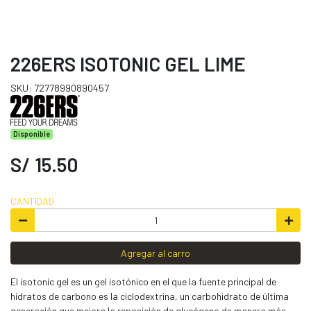
226ERS ISOTONIC GEL LIME
SKU: 72778990890457
Disponible
S/ 15.50
CANTIDAD
Agregar al carro
El isotonic gel es un gel isotónico en el que la fuente principal de
hidratos de carbono es la ciclodextrina, un carbohidrato de última
generación que mejora la reposición de glucógeno de manera más