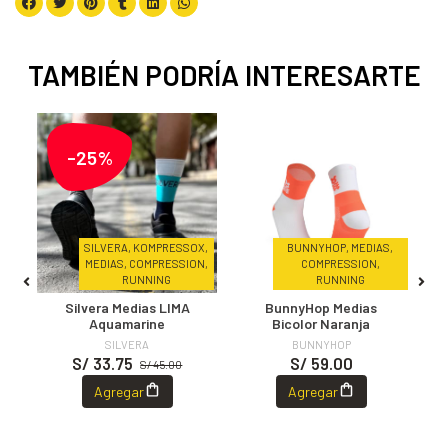
TAMBIÉN PODRÍA INTERESARTE
-25%
E
SILVERA, KOMPRESSOX,
BUNNYHOP, MEDIAS,
A,
MEDIAS, COMPRESSION,
COMPRESSION,
RUNNING
RUNNING
Silvera Medias LIMA
BunnyHop Medias
Aquamarine
Bicolor Naranja
SILVERA
BUNNYHOP
S/ 33.75
S/ 59.00
S/ 45.00
Agregar
Agregar