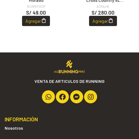
Morado
Cross Country 5L
Capacidad
BUNNYHOP
AONIJIE
S/ 49.00
S/ 280.00
Agregar
Agregar
VENTA DE ARTICULOS DE RUNNING
INFORMACIÓN
Nosotros