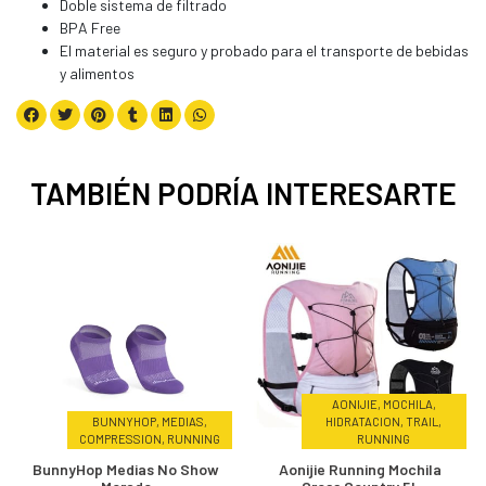
Doble sistema de filtrado
BPA Free
El material es seguro y probado para el transporte de bebidas
y alimentos
TAMBIÉN PODRÍA INTERESARTE
AONIJIE, MOCHILA,
BUNNYHOP, MEDIAS,
HIDRATACION, TRAIL,
COMPRESSION, RUNNING
RUNNING
BunnyHop Medias No Show
Aonijie Running Mochila