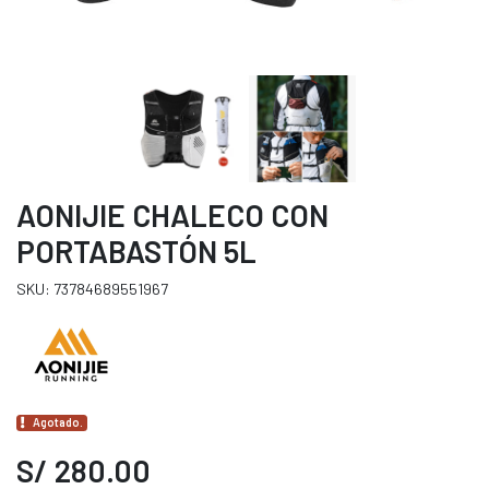
AONIJIE CHALECO CON
PORTABASTÓN 5L
SKU: 73784689551967
Agotado.
S/ 280.00