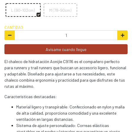
L (90-102cm)
M (78-90cm)
CANTIDAD
Avísame cuando llegue
El chaleco de hidratación Aonijie C9116 es el compañero perfecto
para runners y trail runners que buscan un accesorio ligero, funcional
y adaptable. Diseñado para ajustarse a tus necesidades, este
chaleco combina ergonomía y practicidad para que disfrutes de tus
rutas al máximo.
Características destacadas:
Material ligero y transpirable: Confeccionado en nylon y malla
de alta calidad, proporciona comodidad y una excelente
ventilación en largas distancias.
Sistema de ajuste personalizado: Correas elásticas
ajustables en el pecho y laterales que garantizan un ajuste