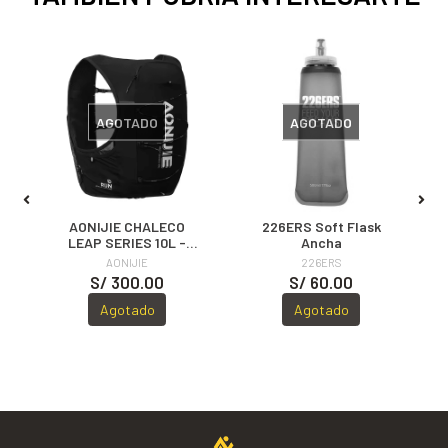
AGOTADO
AGOTADO
AONIJIE CHALECO
226ERS Soft Flask
e
LEAP SERIES 10L -
Ancha
BLACK
AONIJIE
226ERS
S/ 300.00
S/ 60.00
Agotado
Agotado