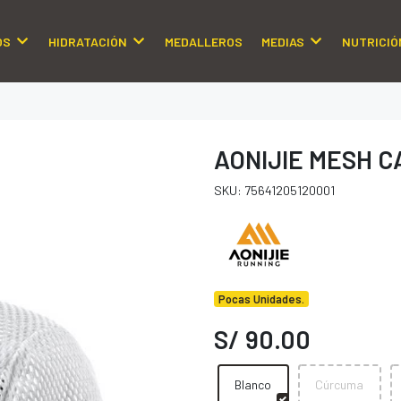
OS
HIDRATACIÓN
MEDALLEROS
MEDIAS
NUTRICIÓ
AONIJIE MESH C
SKU: 75641205120001
Pocas Unidades.
S/ 90.00
Blanco
Cúrcuma