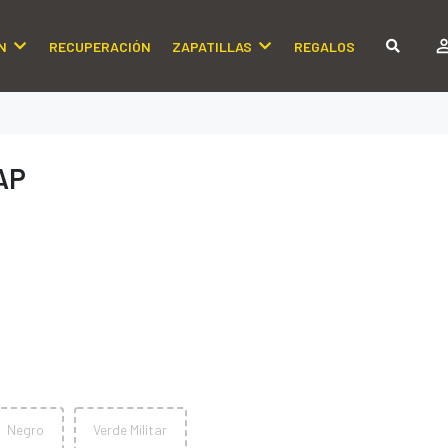
N
RECUPERACIÓN
ZAPATILLAS
REGALOS
AP
Negro
Verde Militar