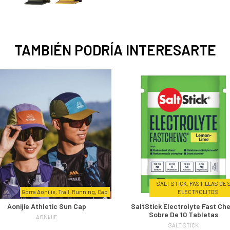
TAMBIÉN PODRÍA INTERESARTE
SALT STICK, PASTILLAS DE 
Gorra Aonijie, Trail, Running, Cap
ELECTROLITOS
Aonijie Athletic Sun Cap
SaltStick Electrolyte Fast Ch
Sobre De 10 Tabletas
AONIJIE
SALT STICK