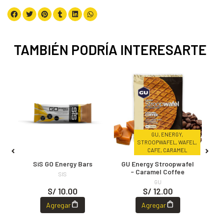
TAMBIÉN PODRÍA INTERESARTE
GU, ENERGY,
STROOPWAFEL, WAFEL,
CAFE, CARAMEL
SiS GO Energy Bars
GU Energy Stroopwafel
- Caramel Coffee
SIS
GU
S/ 10.00
S/ 12.00
Agregar
Agregar