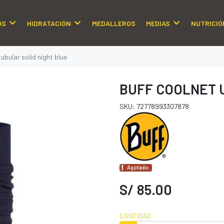
OS
HIDRATACIÓN
MEDALLEROS
MEDIAS
NUTRICIÓ
ubular solid night blue
BUFF COOLNET U
SKU: 72778993307878
Agotado.
S/ 85.00
CANTIDAD