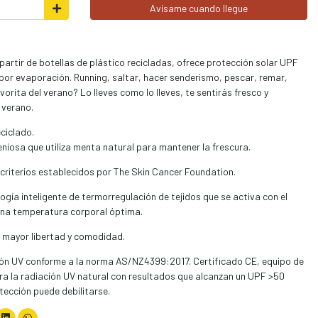
Avísame cuando llegue
 partir de botellas de plástico recicladas, ofrece protección solar UPF
por evaporación. Running, saltar, hacer senderismo, pescar, remar,
vorita del verano? Lo lleves como lo lleves, te sentirás fresco y
 verano.
ciclado.
niosa que utiliza menta natural para mantener la frescura.
 criterios establecidos por The Skin Cancer Foundation.
gía inteligente de termorregulación de tejidos que se activa con el
una temperatura corporal óptima.
 mayor libertad y comodidad.
ón UV conforme a la norma AS/NZ4399:2017. Certificado CE, equipo de
tra la radiación UV natural con resultados que alcanzan un UPF >50
tección puede debilitarse.