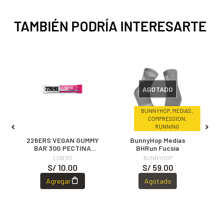
TAMBIÉN PODRÍA INTERESARTE
AGOTADO
BUNNYHOP, MEDIAS,
,
COMPRESSION,
TON
RUNNING
s
226ERS VEGAN GUMMY
BunnyHop Medias
BAR 30G PECTINA
BHRun Fucsia
ELECTROLYTE
226ERS
BUNNYHOP
S/ 10.00
S/ 59.00
Agregar
Agotado