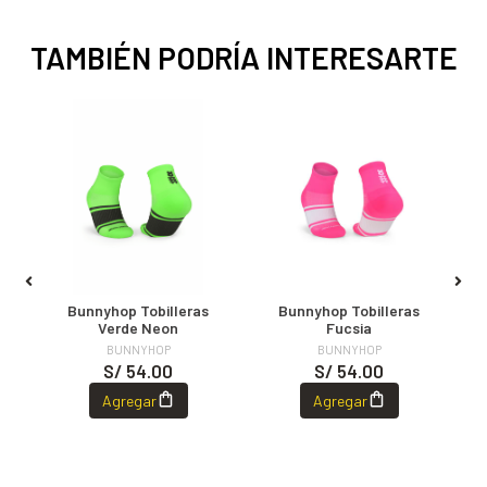
TAMBIÉN PODRÍA INTERESARTE
LAS
TOS
e
Bunnyhop Tobilleras
Bunnyhop Tobilleras
0
Verde Neon
Fucsia
BUNNYHOP
BUNNYHOP
S/ 54.00
S/ 54.00
Agregar
Agregar