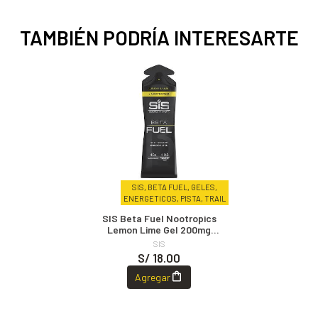
TAMBIÉN PODRÍA INTERESARTE
SIS, BETA FUEL, GELES,
ENERGETICOS, PISTA, TRAIL
SIS Beta Fuel Nootropics
Lemon Lime Gel 200mg
Cafeína
SIS
S/ 18.00
Agregar