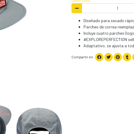
CANTIDAD
Diseñado para secado rápid
Parches de correa reempla
Incluye cuatro parches (log
#EXPLOREPERFECTION sella
Adaptativo, se ajusta a to
Compartir en: