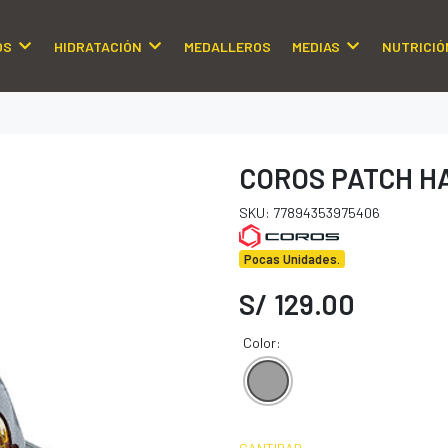
OS
HIDRATACIÓN
MEDALLEROS
MEDIAS
NUTRICIÓ
COROS PATCH H
SKU: 77894353975406
Pocas Unidades.
S/ 129.00
Color: