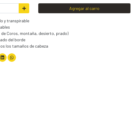
Agregar al carro
o y transpirable
zables
o de Coros, montaña, desierto, prado)
do del borde
dos los tamaños de cabeza