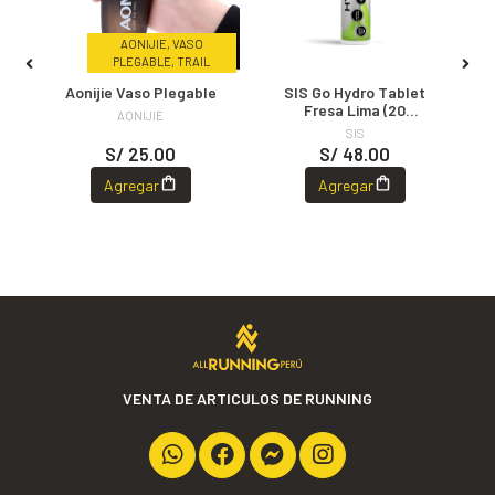
,
AONIJIE, VASO
TON
PLEGABLE, TRAIL
s
Aonijie Vaso Plegable
SIS Go Hydro Tablet
Fresa Lima (20
AONIJIE
Tabletas)
SIS
S/ 25.00
S/ 48.00
Agregar
Agregar
VENTA DE ARTICULOS DE RUNNING