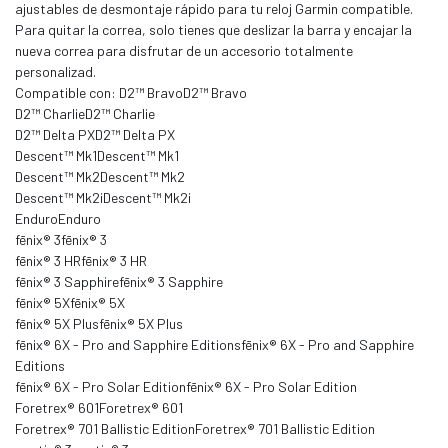
ajustables de desmontaje rápido para tu reloj Garmin compatible.
Para quitar la correa, solo tienes que deslizar la barra y encajar la
nueva correa para disfrutar de un accesorio totalmente
personalizad.
Compatible con: D2™ BravoD2™ Bravo
D2™ CharlieD2™ Charlie
D2™ Delta PXD2™ Delta PX
Descent™ Mk1Descent™ Mk1
Descent™ Mk2Descent™ Mk2
Descent™ Mk2iDescent™ Mk2i
EnduroEnduro
fēnix® 3fēnix® 3
fēnix® 3 HRfēnix® 3 HR
fēnix® 3 Sapphirefēnix® 3 Sapphire
fēnix® 5Xfēnix® 5X
fēnix® 5X Plusfēnix® 5X Plus
fēnix® 6X - Pro and Sapphire Editionsfēnix® 6X - Pro and Sapphire
Editions
fēnix® 6X - Pro Solar Editionfēnix® 6X - Pro Solar Edition
Foretrex® 601Foretrex® 601
Foretrex® 701 Ballistic EditionForetrex® 701 Ballistic Edition