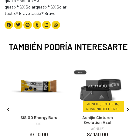
quatix® 3quatix® 3
quatix® 6X Solarquatix® 6X Solar
tactix® Bravotactix® Bravo
TAMBIÉN PODRÍA INTERESARTE
AGOTADO
AONIJIE, CINTURON,
SAL
RUNNING BELT, TRAIL
SiS GO Energy Bars
Aonijie Cinturon
S
Evolution Azul
SIS
AONIJIE
S/ 10.00
S/ 130.00