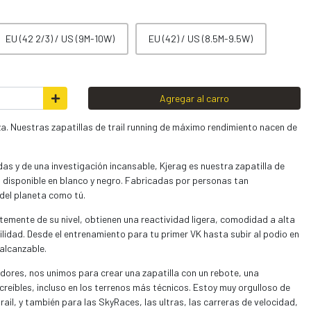
EU (42 2/3) / US (9M-10W)
EU (42) / US (8.5M-9.5W)
Agregar al carro
eza. Nuestras zapatillas de trail running de máximo rendimiento nacen de
as y de una investigación incansable, Kjerag es nuestra zapatilla de
, disponible en blanco y negro. Fabricadas por personas tan
del planeta como tú.
temente de su nivel, obtienen una reactividad ligera, comodidad a alta
lidad. Desde el entrenamiento para tu primer VK hasta subir al podio en
nalcanzable.
dores, nos unimos para crear una zapatilla con un rebote, una
creíbles, incluso en los terrenos más técnicos. Estoy muy orgulloso de
trail, y también para las SkyRaces, las ultras, las carreras de velocidad,