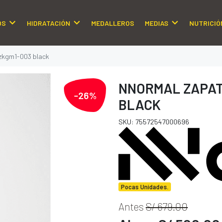
OS
HIDRATACIÓN
MEDALLEROS
MEDIAS
NUTRICIÓ
1zkgm1-003 black
NNORMAL ZAPAT
-26%
BLACK
SKU: 75572547000696
Pocas Unidades.
Antes
S/ 679.00