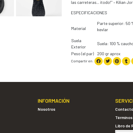
las carreteras... ¡todo!'' – Kilian Jo
ESPECIFICACIONES
Parte superior: 50 %
Material
kevlar
Suela
Suela: 100 % cauch
Exterior
Peso (el par)
200 gr aprox
Compartir en:
INFORMACIÓN
SERVIC
Nosotros
Contact
Términos
Libro de