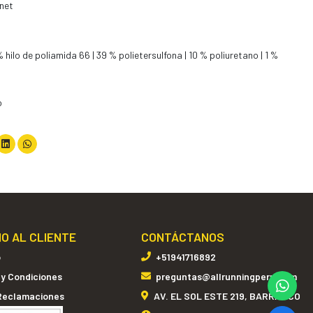
rnet
 hilo de poliamida 66 | 39 % polietersulfona | 10 % poliuretano | 1 %
o
IO AL CLIENTE
CONTÁCTANOS
o
+51941716892
 y Condiciones
preguntas@allrunningperu.com
 Reclamaciones
AV. EL SOL ESTE 219, BARRANCO