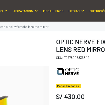
OS
HIDRATACIÓN
MEDALLEROS
MEDIAS
NUTRICIÓ
atte black w/smoke lens red mirror
OPTIC NERVE F
LENS RED MIRR
SKU: 72778995836842
Pocas Unidades.
S/ 430.00