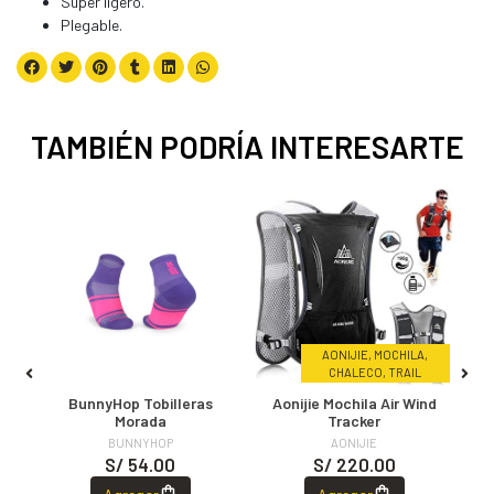
Super ligero.
Plegable.
TAMBIÉN PODRÍA INTERESARTE
L
O,
AONIJIE, MOCHILA,
NTO
CHALECO, TRAIL
HO
BunnyHop Tobilleras
Aonijie Mochila Air Wind
B
Morada
Tracker
BUNNYHOP
AONIJIE
S/ 54.00
S/ 220.00