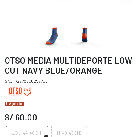
OTSO MEDIA MULTIDEPORTE LOW
CUT NAVY BLUE/ORANGE
SKU: 72778996257768
Agotado.
S/ 60.00
L/XL (44-48 CM)
M (40-43 CM)