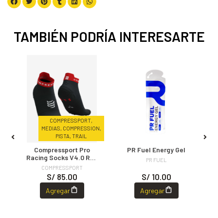
TAMBIÉN PODRÍA INTERESARTE
S,
COMPRESSPORT,
IL,
MEDIAS, COMPRESSION,
PISTA, TRAIL
Compressport Pro
PR Fuel Energy Gel
0
Racing Socks V4.0 Run
PR FUEL
Low Black/Red
COMPRESSPORT
S/ 85.00
S/ 10.00
Agregar
Agregar