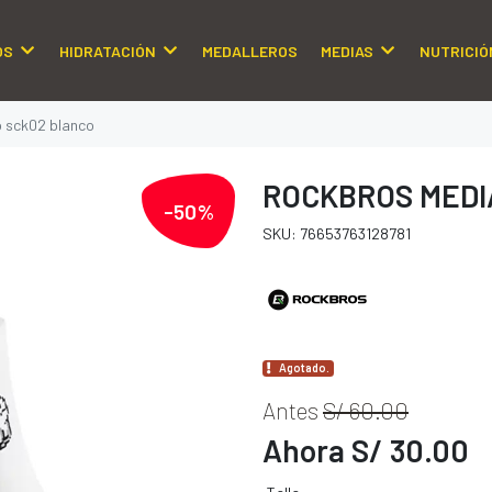
OS
HIDRATACIÓN
MEDALLEROS
MEDIAS
NUTRICIÓ
o sck02 blanco
ROCKBROS MEDI
-50%
SKU: 76653763128781
Agotado.
Antes
S/ 60.00
Ahora S/ 30.00