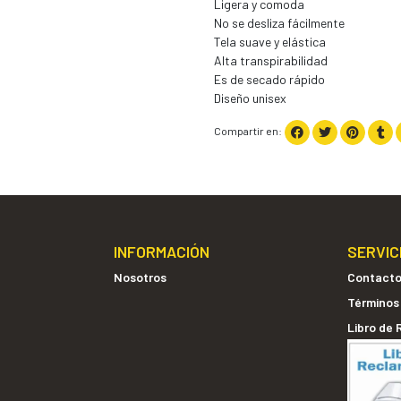
Ligera y comoda
No se desliza fácilmente
Tela suave y elástica
Alta transpirabilidad
Es de secado rápido
Diseño unisex
Compartir en:
INFORMACIÓN
SERVIC
Nosotros
Contact
Términos
Libro de