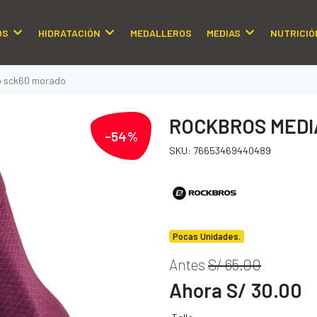
OS
HIDRATACIÓN
MEDALLEROS
MEDIAS
NUTRICIÓ
o sck60 morado
ROCKBROS MEDI
-54%
SKU: 76653469440489
Pocas Unidades.
Antes
S/ 65.00
Ahora S/ 30.00