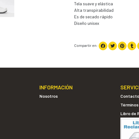
Tela suave y elástica
Alta transpirabilidad
Es de secado rápido
Diseño unisex
Compartir en:
INFORMACIÓN
SERVIC
Nosotros
Contact
Términos
Libro de