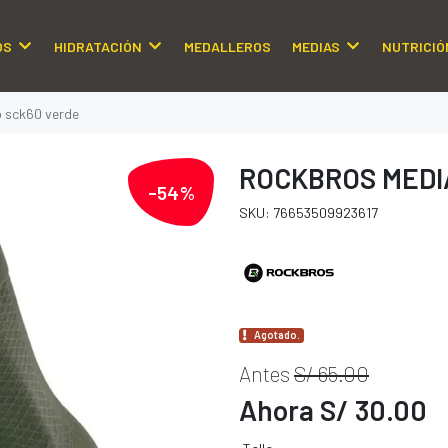
OS
HIDRATACIÓN
MEDALLEROS
MEDIAS
NUTRICIÓ
o sck60 verde
ROCKBROS MEDIA
-54%
SKU: 76653509923617
Agotado.
Antes
S/ 65.00
Ahora S/ 30.00