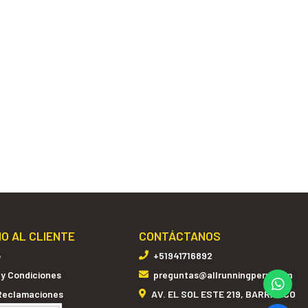
IO AL CLIENTE
CONTÁCTANOS
o
+51941716892
 y Condiciones
preguntas@allrunningperu.com
 Reclamaciones
AV. EL SOL ESTE 219, BARRANCO