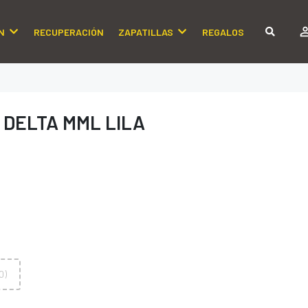
N
RECUPERACIÓN
ZAPATILLAS
REGALOS
 DELTA MML LILA
0)