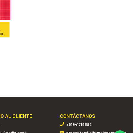
,
AIL
IO AL CLIENTE
CONTÁCTANOS
o
+51941716892
 y Condiciones
preguntas@allrunningperu.com