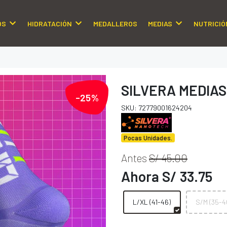
OS
HIDRATACIÓN
MEDALLEROS
MEDIAS
NUTRICIÓ
SILVERA MEDIAS
-25%
SKU: 72779001624204
Pocas Unidades.
Antes
S/ 45.00
Ahora S/ 33.75
L/XL (41-46)
S/M (35-4