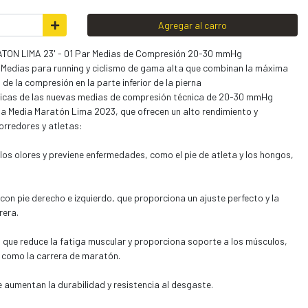
Agregar al carro
ATON LIMA 23' - 01 Par Medias de Compresión 20-30 mmHg
 Medias para running y ciclismo de gama alta que combinan la máxima
 de la compresión en la parte inferior de la pierna
sticas de las nuevas medias de compresión técnica de 20-30 mmHg
 la Media Maratón Lima 2023, que ofrecen un alto rendimiento y
rredores y atletas:
os olores y previene enfermedades, como el pie de atleta y los hongos,
on pie derecho e izquierdo, que proporciona un ajuste perfecto y la
rera.
ue reduce la fatiga muscular y proporciona soporte a los músculos,
a como la carrera de maratón.
e aumentan la durabilidad y resistencia al desgaste.