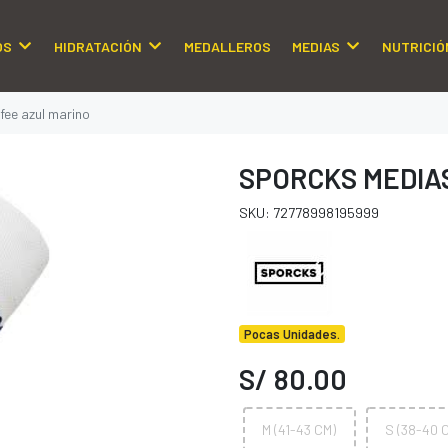
OS
HIDRATACIÓN
MEDALLEROS
MEDIAS
NUTRICIÓ
fee azul marino
SPORCKS MEDIAS
SKU: 72778998195999
Pocas Unidades.
S/ 80.00
M (41-43 CM)
S (38-40 