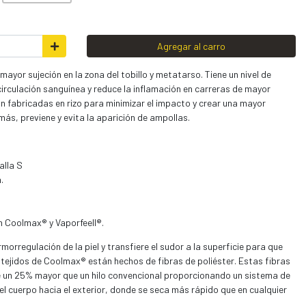
Agregar al carro
mayor sujeción en la zona del tobillo y metatarso. Tiene un nivel de
irculación sanguínea y reduce la inflamación en carreras de mayor
tán fabricadas en rizo para minimizar el impacto y crear una mayor
ás, previene y evita la aparición de ampollas.
alla S
.
n Coolmax® y Vaporfeell®.
orregulación de la piel y transfiere el sudor a la superficie para que
tejidos de Coolmax® están hechos de fibras de poliéster. Estas fibras
de un 25% mayor que un hilo convencional proporcionando un sistema de
l cuerpo hacia el exterior, donde se seca más rápido que en cualquier