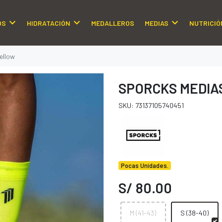
OS
HIDRATACIÓN
MEDALLEROS
MEDIAS
NUTRICIÓ
ellow
SPORCKS MEDIA
SKU: 73137105740451
Pocas Unidades.
S/ 80.00
M (41-43)
S (38-40)