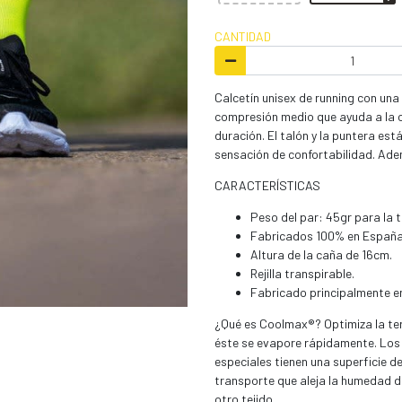
CANTIDAD
Calcetín unisex de running con una 
compresión medio que ayuda a la c
duración. El talón y la puntera es
sensación de confortabilidad. Adem
CARACTERÍSTICAS
Peso del par: 45gr para la t
Fabricados 100% en España
Altura de la caña de 16cm.
Rejilla transpirable.
Fabricado principalmente e
¿Qué es Coolmax®? Optimiza la term
éste se evapore rápidamente. Los 
especiales tienen una superficie 
transporte que aleja la humedad de
otro tejido.