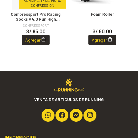
RUNNING, TRAIL, PISTA,
COMPRESSION
Compressport Pro Racing
Foam Roller
Socks V4.0 Run High
BLACK/WHITE
COMPRESSPORT
S/ 95.00
S/ 60.00
Agregar
Agregar
VENTA DE ARTICULOS DE RUNNING
INFORMACIÓN