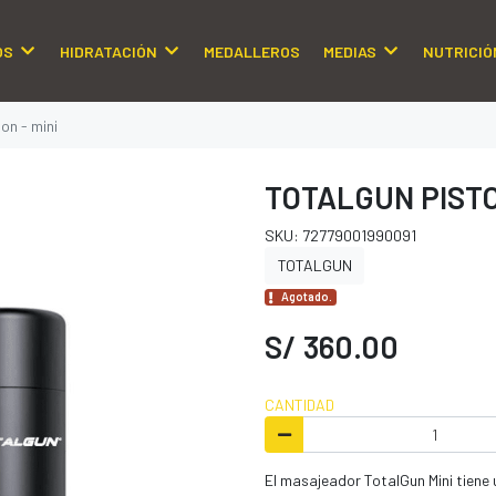
OS
HIDRATACIÓN
MEDALLEROS
MEDIAS
NUTRICIÓ
on - mini
TOTALGUN PISTO
SKU: 72779001990091
TOTALGUN
Agotado.
S/ 360.00
CANTIDAD
El masajeador TotalGun Mini tiene 