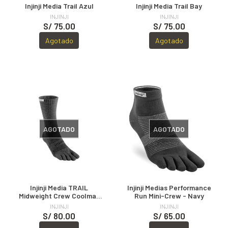
Injinji Media Trail Azul
Injinji Media Trail Bay
INJINJI
INJINJI
S/ 75.00
S/ 75.00
Agotado
Agotado
AGOTADO
AGOTADO
Injinji Media TRAIL
Injinji Medias Performance
Midweight Crew Coolmax
Run Mini-Crew - Navy
Granite
INJINJI
INJINJI
S/ 80.00
S/ 65.00