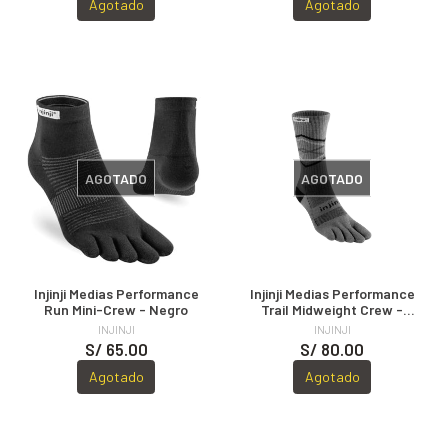
Agotado
Agotado
AGOTADO
AGOTADO
Injinji Medias Performance
Injinji Medias Performance
Run Mini-Crew - Negro
Trail Midweight Crew -
Lake
INJINJI
INJINJI
S/ 65.00
S/ 80.00
Agotado
Agotado