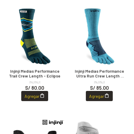
Injinji Medias Performance
Injinji Medias Performance
Trail Crew Length - Eclipse
Ultra Run Crew Length -
Pacific Blue
INJINJI
INJINJI
S/ 80.00
S/ 85.00
Agregar
Agregar