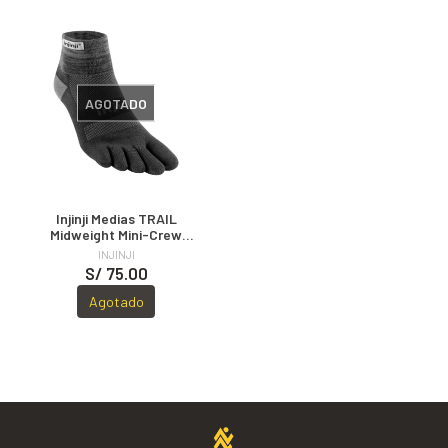
AGOTADO
Injinji Medias TRAIL
Midweight Mini-Crew
MIDNIGHT
INJINJI
S/ 75.00
Agotado