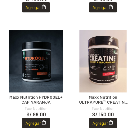
Agregar
Agregar
Maxx Nutrition HYDROGEL+
Maxx Nutrition
CAF NARANJA
ULTRAPURE™ CREATINE
500g
Maxx Nutrition
Maxx Nutrition
S/ 99.00
S/ 150.00
Agregar
Agregar