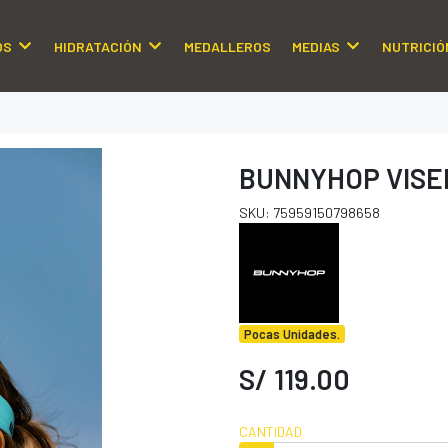
OS
HIDRATACIÓN
MEDALLEROS
MEDIAS
NUTRICIÓ
BUNNYHOP VISE
SKU: 75959150798658
Pocas Unidades.
S/ 119.00
CANTIDAD