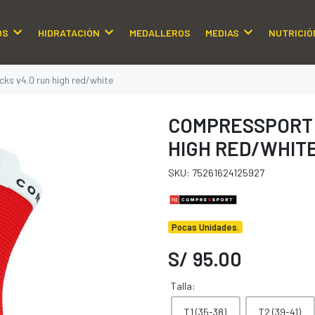
OS
HIDRATACIÓN
MEDALLEROS
MEDIAS
NUTRICIÓ
ks v4.0 run high red/white
COMPRESSPORT 
HIGH RED/WHIT
SKU: 75261624125927
Pocas Unidades.
S/ 95.00
Talla:
T1 (35-38)
T2 (39-41)