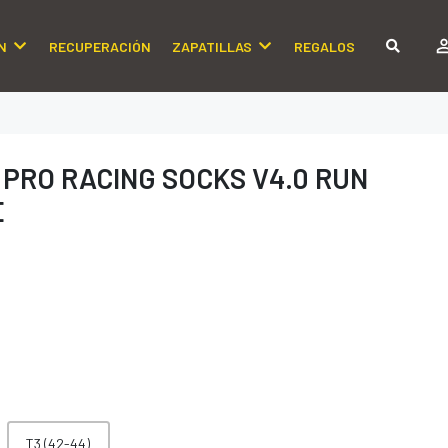
N
RECUPERACIÓN
ZAPATILLAS
REGALOS
PRO RACING SOCKS V4.0 RUN
E
T3 (42-44)