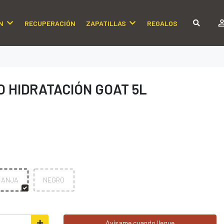
N
RECUPERACIÓN
ZAPATILLAS
REGALOS
 HIDRATACIÓN GOAT 5L
RANJA
NEGRO
Avísame cuando llegue