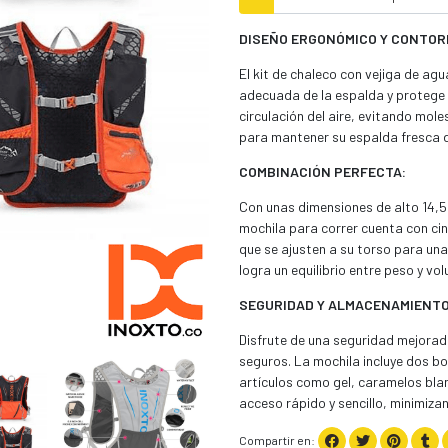
DISEÑO ERGONÓMICO Y CONTOR
El kit de chaleco con vejiga de a
adecuada de la espalda y protege 
circulación del aire, evitando mol
para mantener su espalda fresca du
COMBINACIÓN PERFECTA:
Con unas dimensiones de alto 14,5" 
mochila para correr cuenta con ci
que se ajusten a su torso para un
logra un equilibrio entre peso y vo
SEGURIDAD Y ALMACENAMIENTO
Disfrute de una seguridad mejorada
seguros. La mochila incluye dos b
artículos como gel, caramelos blan
acceso rápido y sencillo, minimiza
Compartir en: