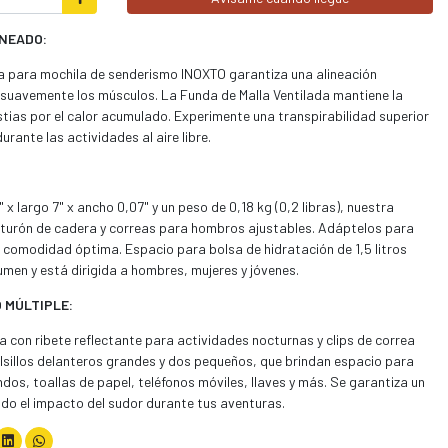
NEADO:
gua para mochila de senderismo INOXTO garantiza una alineación
suavemente los músculos. La Funda de Malla Ventilada mantiene la
estias por el calor acumulado. Experimente una transpirabilidad superior
rante las actividades al aire libre.
x largo 7" x ancho 0,07" y un peso de 0,18 kg (0,2 libras), nuestra
nturón de cadera y correas para hombros ajustables. Adáptelos para
a comodidad óptima. Espacio para bolsa de hidratación de 1,5 litros
lumen y está dirigida a hombres, mujeres y jóvenes.
 MÚLTIPLE:
 con ribete reflectante para actividades nocturnas y clips de correa
olsillos delanteros grandes y dos pequeños, que brindan espacio para
dos, toallas de papel, teléfonos móviles, llaves y más. Se garantiza un
ndo el impacto del sudor durante tus aventuras.