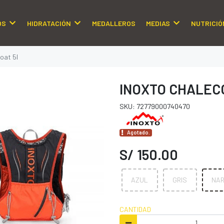
OS
HIDRATACIÓN
MEDALLEROS
MEDIAS
NUTRICIÓ
oat 5l
INOXTO CHALECO
SKU: 72779000740470
Agotado.
S/ 150.00
AZUL
GRIS
NA
CANTIDAD