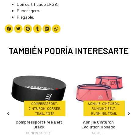
Con certificado LFGB.
Super ligero.
Plegable.
TAMBIÉN PODRÍA INTERESARTE
COMPRESSPORT,
AONIJIE, CINTURON,
CINTURON, CORRER,
RUNNING BELT,
TRAIL, PISTA
RUNNING, TRAIL
Compressport Free Belt
Aonijie Cinturon
Black
Evolution Rosado
COMPRESSPORT
AONIJIE