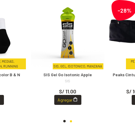
-28%
 MEDIAS,
PE
N, RUNNING
SIS, GEL, ISOTONICO, MANZANA
olor B & N
SIS Gel Go Isotonic Apple
Peaks Cint
SIS
S/ 11.00
S/ 
Agregar