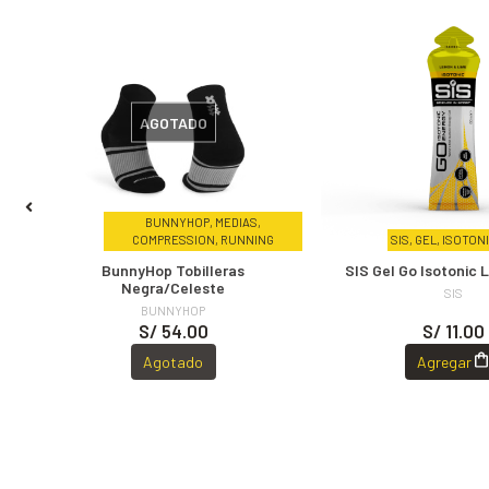
AGOTADO
TA,
BUNNYHOP, MEDIAS,
COMPRESSION, RUNNING
SIS, GEL, ISOTON
BunnyHop Tobilleras
SIS Gel Go Isotonic
Negra/Celeste
SIS
BUNNYHOP
S/ 54.00
S/ 11.00
Agotado
Agregar