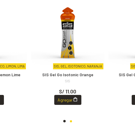
ICO, LIMON, LIMA
SIS, GEL, ISOTONICO, NARANJA
SI
 Lemon Lime
SIS Gel Go Isotonic Orange
SIS Gel 
SIS
S/ 11.00
Agregar