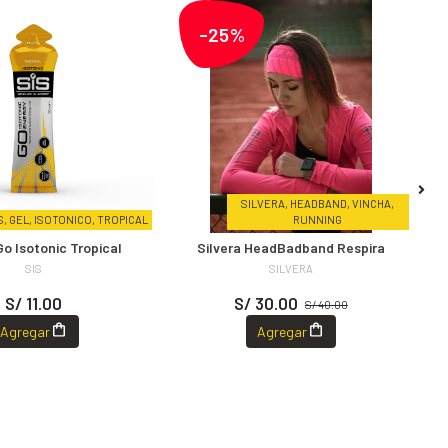
-25%
SILVERA, HEADBAND, VINCHA,
S, GEL, ISOTONICO, TROPICAL
RUNNING
Go Isotonic Tropical
Silvera HeadBadband Respira
P
SIS
SILVERA
S/ 11.00
S/ 30.00
S/ 40.00
Agregar
Agregar