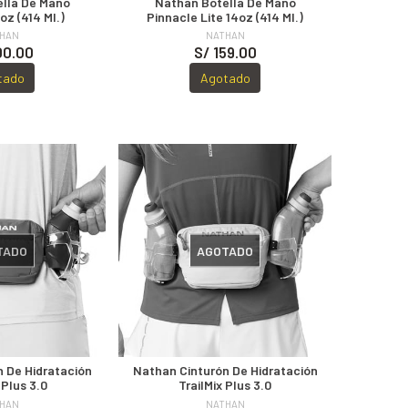
lla De Mano
Nathan Botella De Mano
oz (414 Ml.)
Pinnacle Lite 14oz (414 Ml.)
HAN
NATHAN
00.00
S/ 159.00
tado
Agotado
TADO
AGOTADO
 De Hidratación
Nathan Cinturón De Hidratación
 Plus 3.0
TrailMix Plus 3.0
HAN
NATHAN