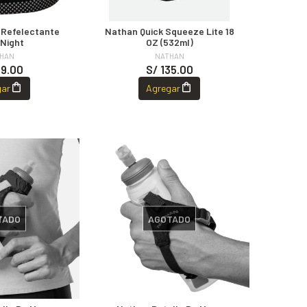
 Refelectante
Nathan Quick Squeeze Lite 18
Night
OZ (532ml)
HAN
NATHAN
39.00
S/ 135.00
gar
Agregar
TADO
AGOTADO